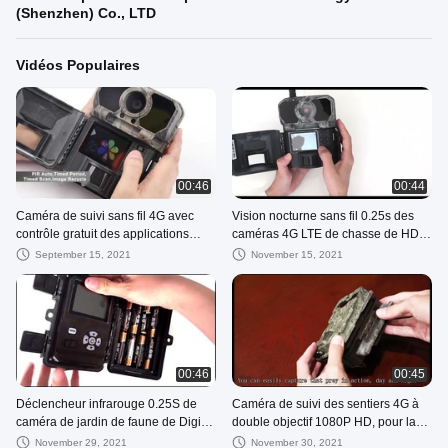
(Shenzhen) Co., LTD
Vidéos Populaires
00:46
00:44
Caméra de suivi sans fil 4G avec
Vision nocturne sans fil 0.25s des
contrôle gratuit des applications
caméras 4G LTE de chasse de HD
Android et IOS
imperméable
September 15, 2021
November 15, 2021
00:46
00:45
Déclencheur infrarouge 0.25S de
Caméra de suivi des sentiers 4G à
caméra de jardin de faune de Digital
double objectif 1080P HD, pour la
invisible
chasse et la faune en plein air
November 29, 2021
November 30, 2021