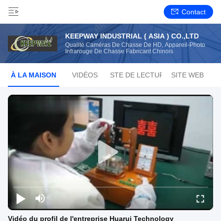
Contact
KEEPWAY INDUSTRIAL ( ASIA ) CO.,LTD
Qualité Caméras De Chasse De HD, Appareil-Photo
Infrarouge De Chasse Fabricant Chinois
À LA MAISON
VIDÉOS
LISTE DE LECTURE
SITE WEB
Vidéo du profil de l'entreprise Huarui Technology