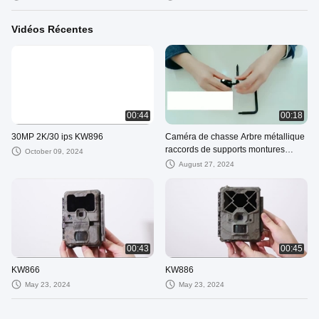
Vidéos Récentes
00:44
00:18
30MP 2K/30 ips KW896
Caméra de chasse Arbre métallique
raccords de supports montures
October 09, 2024
fixées pour les sentiers Caméra
August 27, 2024
Faune
00:43
00:45
KW866
KW886
May 23, 2024
May 23, 2024