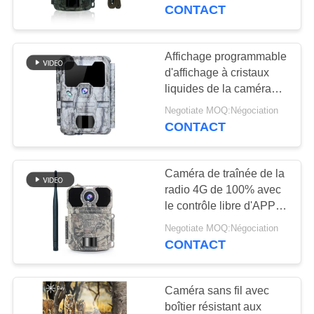
NOUS
30MP Waterproof
CONTACT
Cellular Trail
VISITE
Affichage programmable
37
DE
d'affichage à cristaux
Caméra de faune de
liquides de la caméra
L'USINE
24MP With de faune
Digital
Negotiate MOQ:Négociation
caché par WIFI
CONTACT
CONTRÔLE
DE
Caméra de traînée de la
LA
radio 4G de 100% avec
le contrôle libre d'APPLI
QUALITÉ
67
d'Android et d'IOS
Negotiate MOQ:Négociation
caméra de la
CONTACT
NOUS
traînée 4G
CONTACTER
Caméra sans fil avec
boîtier résistant aux