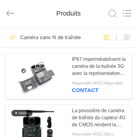
KEEPWAY
INDUSTRIAL
(
Produits
ASIA
)
CO.,LTD.
All
Rights
À
199
Reserved.
Caméra sans fil de traînée
LA
Caméras de chasse
MAISON
de HD
IP67 imperméabilisent la
caméra de la traînée 3G
PRODUITS
avec la représentation
fiable et la qualité
Négociable MOQ:Négociable
d'image supérieure
VIDÉOS
CONTACT
77
appareil-photo
À
La poussière de caméra
de traînée du capteur 4G
PROPOS
infrarouge de
de CMOS rendent la
DE
caméra résistante de
chasse
Négociable MOQ:20pcs