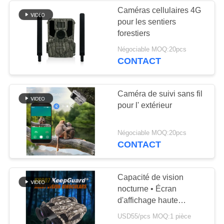
Caméras cellulaires 4G
pour les sentiers
28
forestiers
Chasse des
Négociable MOQ:20pcs
CONTACT
accessoires de
caméra
Caméra de suivi sans fil
pour l' extérieur
22
Négociable MOQ:20pcs
CONTACT
Caméra cellulaire
de jeu
Capacité de vision
nocturne • Écran
d'affichage haute
résolution • Visibilité à
USD55/pcs MOQ:1 pièce
longue portée •