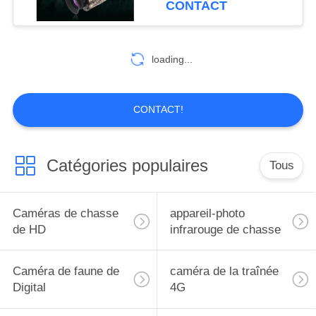
CONTACT
Conception durable et
14
robuste, adaptée à une
Caméra de jardin de
utilisation en extérieur •
loading...
Commandes faciles à
faune
utiliser • Batterie
rechargeable
CONTACT!
Catégories populaires
Tous
27
Caméra de traînée
Caméras de chasse
appareil-photo
de GPS
de HD
infrarouge de chasse
Caméra de faune de
caméra de la traînée
Digital
4G