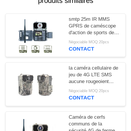
produits similaires
NOUVELLES
smtp 25m IR MMS
DEMANDEZ
GPRS de caméscope
UN
d'action de sports de la
traînée 4G avec Sim
DEVIS
Négociable MOQ:20pcs
Card cellulaire
CONTACT
PLAN
DU
la caméra cellulaire de
jeu de 4G LTE SMS
SITE
aucune rougeoient
radio de PIR GPS
Négociable MOQ:20pcs
POLITIQUE
CONTACT
DE
CONFIDENTIALITÉ
Caméra de cerfs
communs de la
sécurité 4G de ferme,