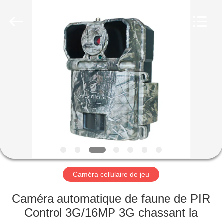
KEEPWAY
INDUSTRIAL
(
ASIA
)
CO.,LTD.
All
Rights
À
Reserved.
LA
MAISON
PRODUITS
VIDÉOS
À
Caméra cellulaire de jeu
PROPOS
Caméra automatique de faune de PIR
DE
Control 3G/16MP 3G chassant la