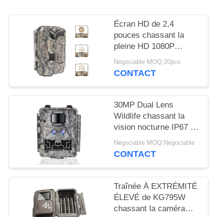
NOUVELLES
Écran HD de 2,4
DEMANDEZ
pouces chassant la
pleine HD 1080P
UN
caméra de chasse de
Négociable MOQ:20pcs
DEVIS
traînée des caméras IR
CONTACT
LED
PLAN
30MP Dual Lens
DU
Wildlife chassant la
vision nocturne IP67 de
SITE
la caméra 1080P
Négociable MOQ:Négociable
CONTACT
POLITIQUE
DE
Traînée À EXTRÉMITÉ
CONFIDENTIALITÉ
ÉLEVÉ de KG795W
chassant la caméra