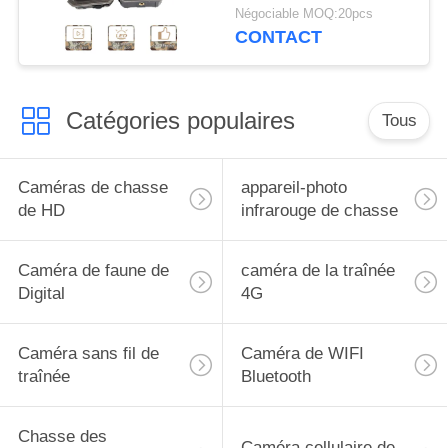
30MP 1080P HD pour
Négociable MOQ:20pcs
l'animal de faune
CONTACT
Catégories populaires
Tous
Caméras de chasse
appareil-photo
de HD
infrarouge de chasse
Caméra de faune de
caméra de la traînée
Digital
4G
Caméra sans fil de
Caméra de WIFI
traînée
Bluetooth
Chasse des
Caméra cellulaire de