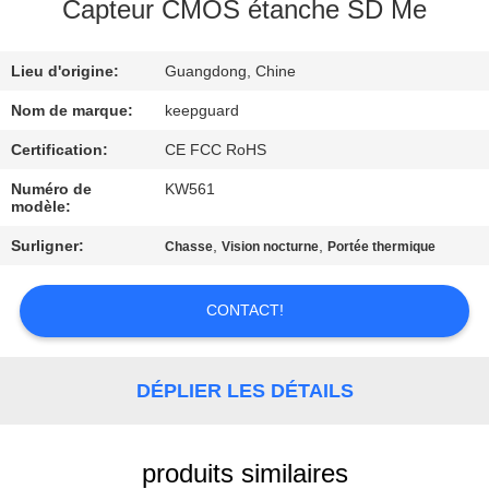
NOUS
Capteur CMOS étanche SD Me
Lieu d'origine:
Guangdong, Chine
VISITE
DE
Nom de marque:
keepguard
L'USINE
Certification:
CE FCC RoHS
Numéro de
KW561
modèle:
CONTRÔLE
Surligner:
,
,
Chasse
Vision nocturne
Portée thermique
DE
LA
CONTACT!
QUALITÉ
DÉPLIER LES DÉTAILS
NOUS
CONTACTER
produits similaires