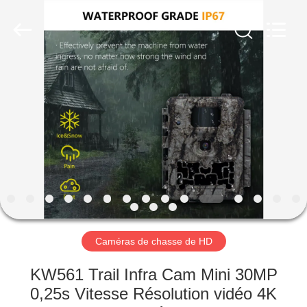
KEEPWAY
INDUSTRIAL
(
ASIA
)
CO.,LTD.
All
Rights
À
Reserved.
LA
MAISON
PRODUITS
VIDÉOS
À
Caméras de chasse de HD
PROPOS
KW561 Trail Infra Cam Mini 30MP
DE
0,25s Vitesse Résolution vidéo 4K