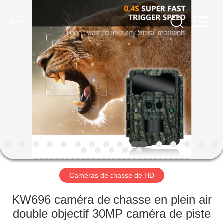
KEEPWAY
INDUSTRIAL
(
ASIA
)
CO.,LTD.
All
Rights
À
Reserved.
LA
MAISON
PRODUITS
VIDÉOS
À
Caméras de chasse de HD
PROPOS
KW696 caméra de chasse en plein air
DE
double objectif 30MP caméra de piste