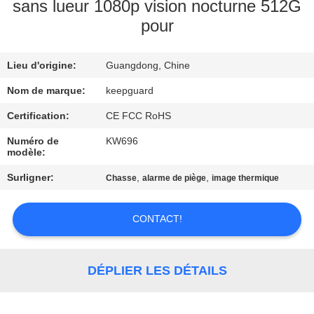
NOUS
sans lueur 1080p vision nocturne 512G
pour
VISITE
Lieu d'origine:
Guangdong, Chine
DE
Nom de marque:
keepguard
L'USINE
Certification:
CE FCC RoHS
CONTRÔLE
Numéro de
KW696
modèle:
DE
Surligner:
,
,
Chasse
alarme de piège
image thermique
LA
QUALITÉ
CONTACT!
NOUS
DÉPLIER LES DÉTAILS
CONTACTER