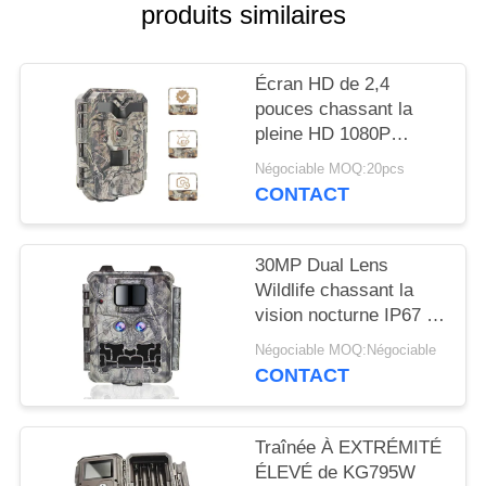
NOUVELLES
produits similaires
DEMANDEZ
Écran HD de 2,4
pouces chassant la
UN
pleine HD 1080P
DEVIS
caméra de chasse de
Négociable MOQ:20pcs
traînée des caméras IR
CONTACT
LED
PLAN
DU
30MP Dual Lens
SITE
Wildlife chassant la
vision nocturne IP67 de
la caméra 1080P
Négociable MOQ:Négociable
POLITIQUE
CONTACT
DE
CONFIDENTIALITÉ
Traînée À EXTRÉMITÉ
ÉLEVÉ de KG795W