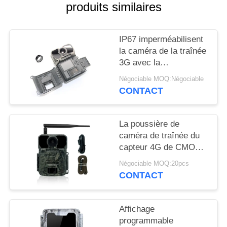
NOUVELLES
produits similaires
DEMANDEZ
IP67 imperméabilisent
la caméra de la traînée
UN
3G avec la
DEVIS
représentation fiable et
Négociable MOQ:Négociable
la qualité d'image
CONTACT
supérieure
PLAN
DU
La poussière de
SITE
caméra de traînée du
capteur 4G de CMOS
rendent la caméra
Négociable MOQ:20pcs
POLITIQUE
résistante de 30MP
CONTACT
DE
Waterproof Cellular
Trail
CONFIDENTIALITÉ
Affichage
programmable