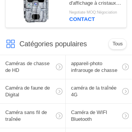
d'affichage à cristaux
liquides de la caméra
Negotiate MOQ:Négociation
24MP With de faune
CONTACT
caché par WIFI
Catégories populaires
Tous
Caméras de chasse
appareil-photo
de HD
infrarouge de chasse
Caméra de faune de
caméra de la traînée
Digital
4G
Caméra sans fil de
Caméra de WIFI
traînée
Bluetooth