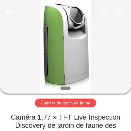
KEEPWAY
INDUSTRIAL
(
ASIA
)
CO.,LTD.
All
Rights
À
Reserved.
LA
MAISON
PRODUITS
VIDÉOS
À
Caméra de jardin de faune
PROPOS
Caméra 1,77 » TFT Live Inspection
DE
Discovery de jardin de faune des