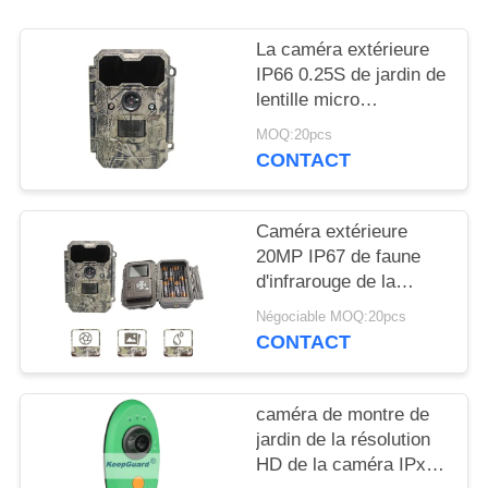
NOUVELLES
La caméra extérieure
IP66 0.25S de jardin de
DEMANDEZ
lentille micro
UN
déclenchent pour un tir
MOQ:20pcs
DEVIS
plus étroit
CONTACT
PLAN
Caméra extérieure
DU
20MP IP67 de faune
d'infrarouge de la
SITE
caméra KG790 de
Négociable MOQ:20pcs
cerfs communs
CONTACT
POLITIQUE
DE
caméra de montre de
CONFIDENTIALITÉ
jardin de la résolution
HD de la caméra IPx4