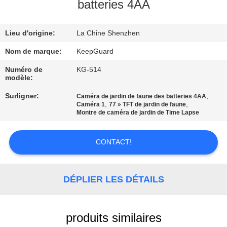
NOUS
batteries 4AA
Lieu d'origine:
La Chine Shenzhen
VISITE
DE
Nom de marque:
KeepGuard
L'USINE
Numéro de
KG-514
modèle:
Surligner:
,
Caméra de jardin de faune des batteries 4AA
CONTRÔLE
,
,
Caméra 1
77 » TFT de jardin de faune
Montre de caméra de jardin de Time Lapse
DE
LA
CONTACT!
QUALITÉ
DÉPLIER LES DÉTAILS
NOUS
CONTACTER
produits similaires