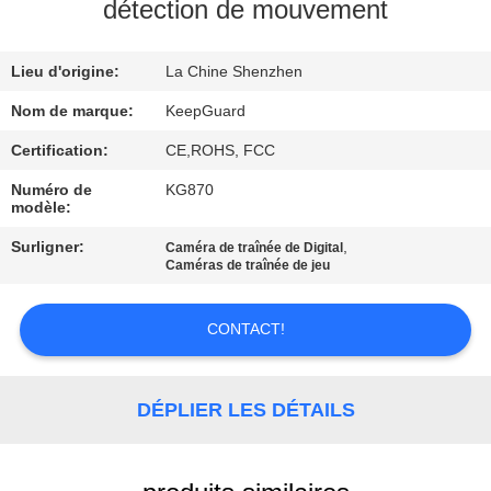
NOUS
détection de mouvement
Lieu d'origine:
La Chine Shenzhen
VISITE
DE
Nom de marque:
KeepGuard
L'USINE
Certification:
CE,ROHS, FCC
Numéro de
KG870
modèle:
CONTRÔLE
Surligner:
,
Caméra de traînée de Digital
DE
Caméras de traînée de jeu
LA
QUALITÉ
CONTACT!
NOUS
DÉPLIER LES DÉTAILS
CONTACTER