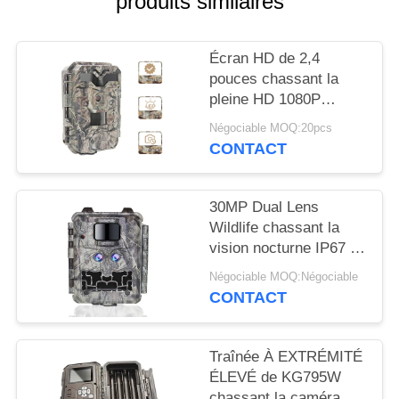
produits similaires
NOUVELLES
Écran HD de 2,4
DEMANDEZ
pouces chassant la
UN
pleine HD 1080P
caméra de chasse de
DEVIS
Négociable MOQ:20pcs
traînée des caméras IR
CONTACT
LED
PLAN
DU
30MP Dual Lens
Wildlife chassant la
SITE
vision nocturne IP67 de
la caméra 1080P
Négociable MOQ:Négociable
POLITIQUE
CONTACT
DE
CONFIDENTIALITÉ
Traînée À EXTRÉMITÉ
ÉLEVÉ de KG795W
chassant la caméra