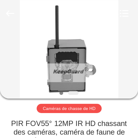
KEEPWAY
INDUSTRIAL
(
ASIA
)
CO.,LTD.
All
Rights
À
Reserved.
LA
MAISON
PRODUITS
VIDÉOS
À
Caméras de chasse de HD
PROPOS
PIR FOV55° 12MP IR HD chassant
DE
des caméras, caméra de faune de