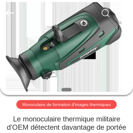
KEEPWAY
INDUSTRIAL
(
ASIA
)
CO.,LTD.
All
Rights
À
Reserved.
LA
MAISON
PRODUITS
VIDÉOS
À
Monoculaire de formation d'images thermiques
PROPOS
Le monoculaire thermique militaire
DE
d'OEM détectent davantage de portée