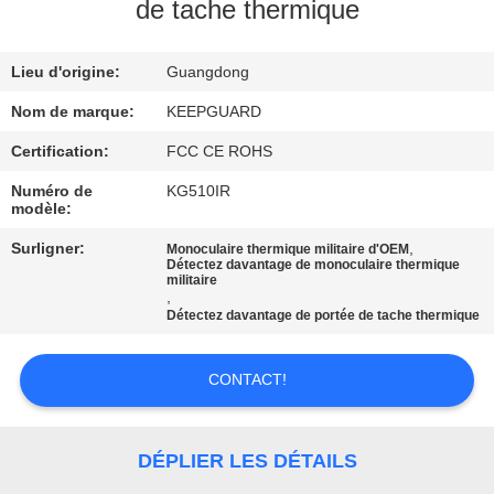
NOUS
de tache thermique
Lieu d'origine:
Guangdong
VISITE
DE
Nom de marque:
KEEPGUARD
L'USINE
Certification:
FCC CE ROHS
Numéro de
KG510IR
modèle:
CONTRÔLE
Surligner:
,
Monoculaire thermique militaire d'OEM
DE
Détectez davantage de monoculaire thermique
militaire
LA
,
Détectez davantage de portée de tache thermique
QUALITÉ
CONTACT!
NOUS
CONTACTER
DÉPLIER LES DÉTAILS